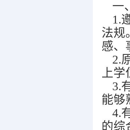
一
1
法规
感、
2
上学
3
能够
4
的综