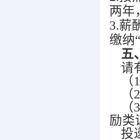
两年
3.
缴纳
五
请
（
（
（
励类
投