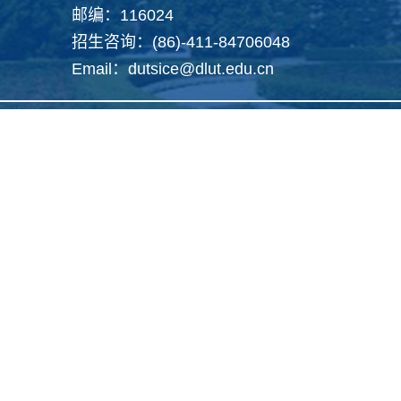
邮编：116024
招生咨询：(86)-411-84706048
Email：dutsice@dlut.edu.cn
Copyright 2