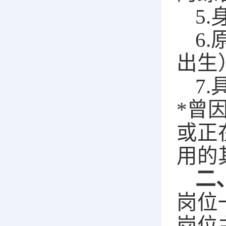
5
.
6
.
出生
7
.
*曾
或正
用的
二
岗位
岗位