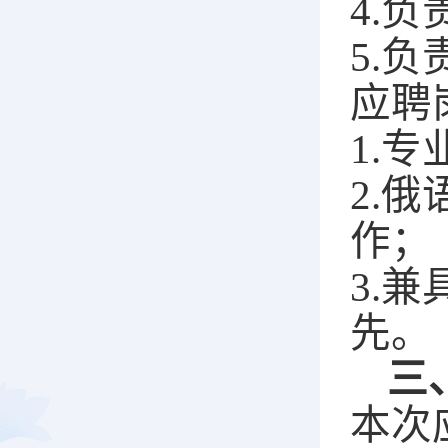
4
.
负
5.
负
应聘
1
.
2
.
俄
作；
3.
先。
三
本次