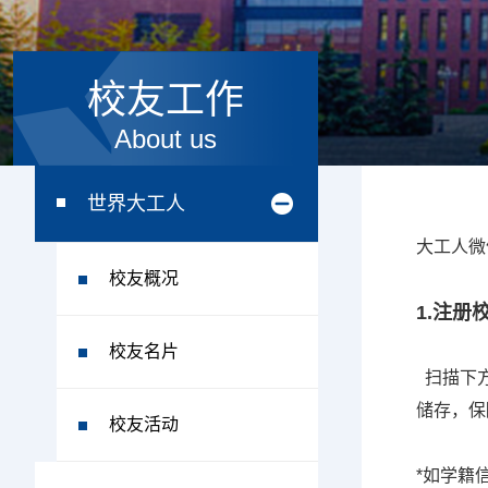
校友工作
About us
世界大工人
大工人微
校友概况
1.注册
校友名片
扫描下方
储存，保
校友活动
*如学籍