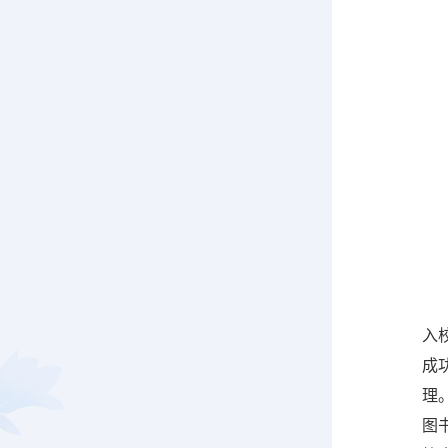
入
成
理
图