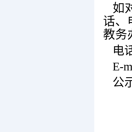
如
话、
教务
电话
E-m
公示