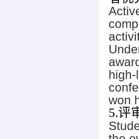
Activ
compe
activ
Under
award
high-
confe
won h
5.
评
Stude
the e