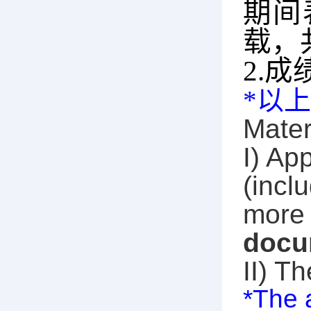
期间
载，
2.
成
*
以上
Mater
I)
App
(incl
more 
docu
II)
Th
*The 