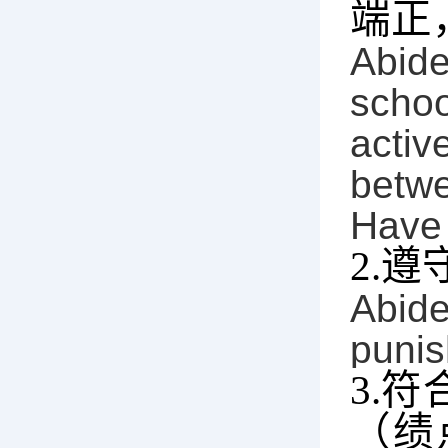
端正
Abide
schoo
activ
betwe
Have 
2.
遵
Abide
punis
3.
符
（绩