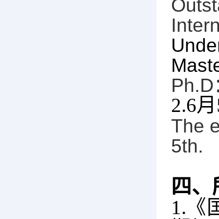
Outst
Inter
Unde
Mast
Ph.D
2.6
月
The e
5th.
四、
1.
《