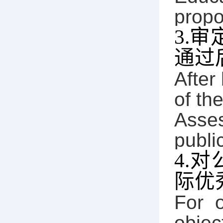
propo
3.
审
通过
After
of th
Asses
publi
4.
对
际优
For 
objec