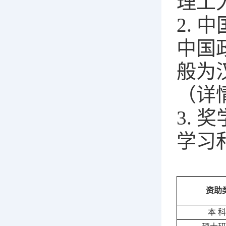
理工
2.
中国
般为
（详情
3.
学习
资助
本 科