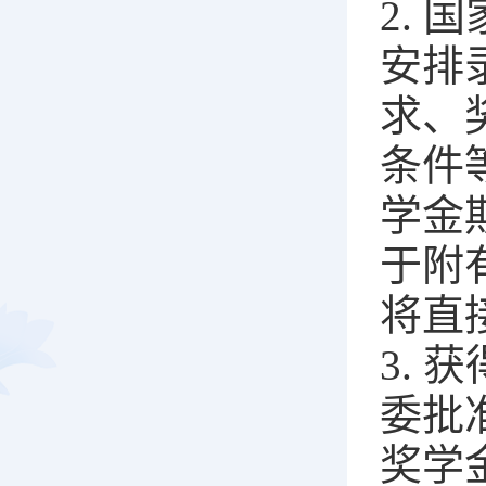
2.
安排
求、
条件
学金
于附
将直
3.
委批
奖学