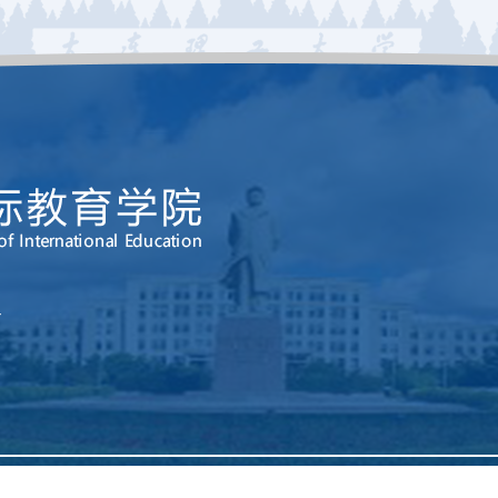
号
2014 sie.dlut.edu.cn. All Rights Reserved. 版权所有 大