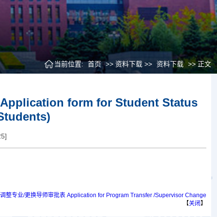
当前位置:
首页
>> 资料下载 >>
资料下载
>> 正文
on form for Student Status
Students)
25
]
业/更换导师审批表 Application for Program Transfer /Supervisor Change
【
关闭
】