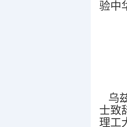
验中
乌
士致
理工