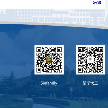
【
关闭
】