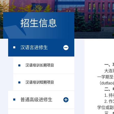
招生信息
汉语言进修生
一、
汉语培训长期项目
大连
一学期至
汉语培训短期项目
（dutfao
二、
1.
普通高级进修生
2.
学位或副
三、