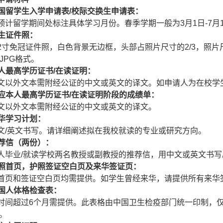
国留学生入学申请表/校际交换生申请表：
预计留学期间处标注具体学习月份。春季学期一般为3月1日-7月1
生证件照：
2寸免冠证件照，白色背景无边框，头部占照片尺寸的2/3，照片尺寸不
，JPG格式。
人最高学历证书/在读证明：
文以外文本需附经公证的中文或英文的译文。如申请人为在校学
应本人最高学历证书/在读证明阶段的成绩单：
文以外文本需附经公证的中文或英文的译文。
华学习计划：
文/英文书写。请详细阐述拟在我校就读的专业或研究方向。
荐信（两份）：
人毕业/就读学校两名教授或副教授的推荐信，用中文或英文书写
照首页，护照签证空白页及来华签证页：
首页和签证空白页均需提供。如学生曾经来华，请提供所有来华
国人体格检查表：
时间超过6个月需提供。此表格由中国卫生检疫部门统一印制，
。