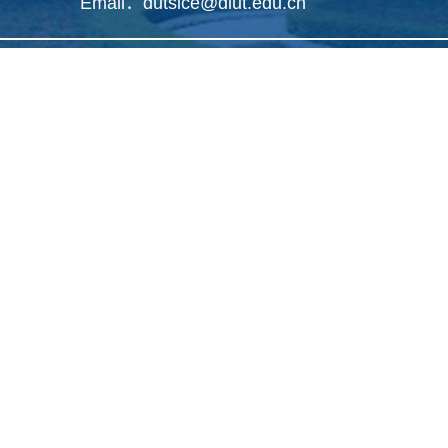
Email：dutsice@dlut.edu.cn
Copyright 2